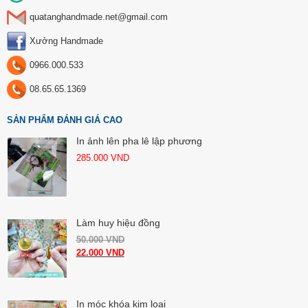
quatanghandmade.net@gmail.com
Xưởng Handmade
0966.000.533
08.65.65.1369
SẢN PHẨM ĐÁNH GIÁ CAO
In ảnh lên pha lê lập phương
285.000
VND
Làm huy hiệu đồng
50.000
VND
22.000
VND
In móc khóa kim loại