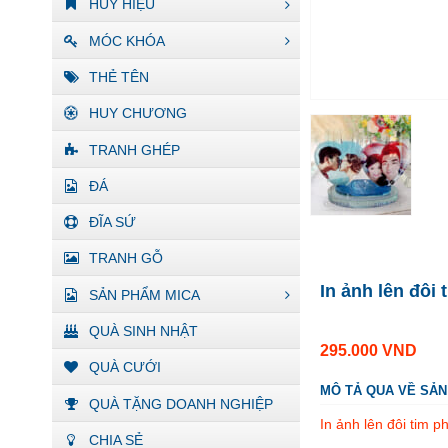
HUY HIỆU
MÓC KHÓA
THẺ TÊN
HUY CHƯƠNG
TRANH GHÉP
ĐÁ
ĐĨA SỨ
TRANH GỖ
In ảnh lên đôi 
SẢN PHẨM MICA
QUÀ SINH NHẬT
295.000
VND
QUÀ CƯỚI
MÔ TẢ QUA VỀ SẢ
QUÀ TẶNG DOANH NGHIỆP
In ảnh lên đôi tim ph
CHIA SẺ