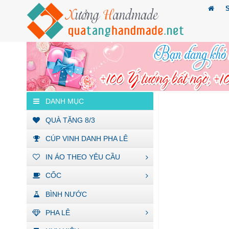
DANH MỤC
QUÀ TẶNG 8/3
CÚP VINH DANH PHA LÊ
IN ÁO THEO YÊU CẦU
CỐC
BÌNH NƯỚC
PHA LÊ