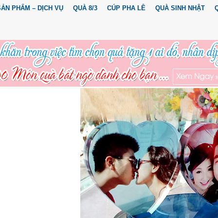
SẢN PHẨM – DỊCH VỤ
QUÀ 8/3
CÚP PHA LÊ
QUÀ SINH NHẬT