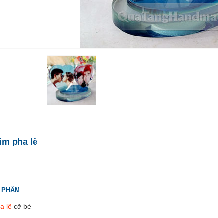
tim pha lê
N PHẨM
a lê
cỡ bé