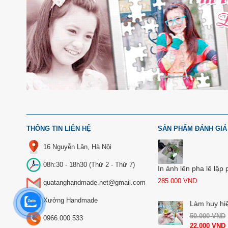
THÔNG TIN LIÊN HỆ
SẢN PHẨM ĐÁNH GIÁ
16 Nguyễn Lân, Hà Nội
08h:30 - 18h30 (Thứ 2 - Thứ 7)
In ảnh lên pha lê lập
285.000
VND
quatanghandmade.net@gmail.com
Xưởng Handmade
Làm huy hi
50.000
VND
0966.000.533
22.000
VND