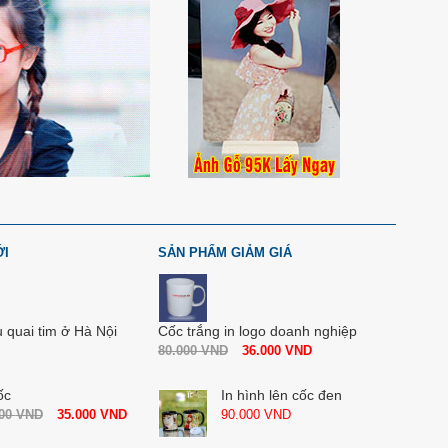
ỚI
SẢN PHẨM GIẢM GIÁ
u quai tim ở Hà Nội
Cốc trắng in logo doanh nghiệp
80.000
VND
36.000
VND
ốc
In hình lên cốc đen
000
VND
35.000
VND
90.000
VND