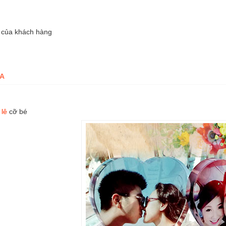
u của khách hàng
A
 lê
cỡ bé