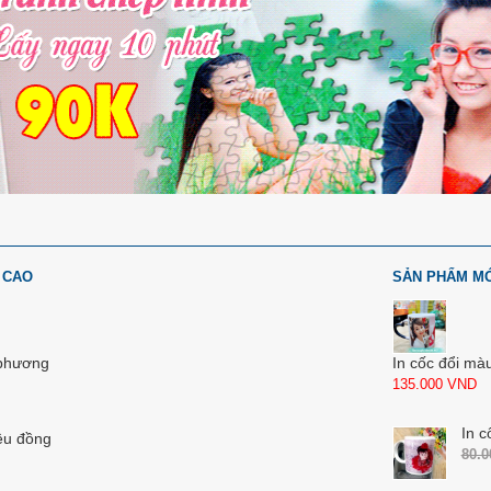
 CAO
SẢN PHẨM M
 phương
In cốc đổi mà
135.000
VND
In c
ệu đồng
80.