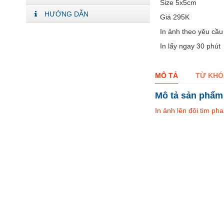
Size 5x5cm
HƯỚNG DẪN
Giá 295K
In ảnh theo yêu cầ
In lấy ngay 30 phút
MÔ TẢ
TỪ KHÓ
Mô tả sản phẩm
In ảnh lên đôi tim pha