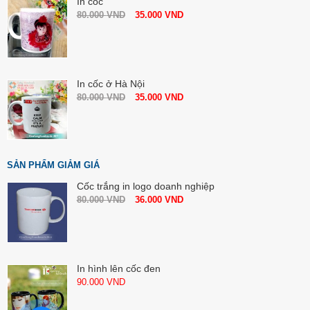
In cốc
80.000
VND
35.000
VND
In cốc ở Hà Nội
80.000
VND
35.000
VND
SẢN PHẨM GIẢM GIÁ
Cốc trắng in logo doanh nghiệp
80.000
VND
36.000
VND
In hình lên cốc đen
90.000
VND