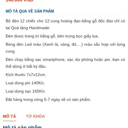
MÔ TẢ QUA VỀ SẢN PHẨM
Bộ đèn 12 chiếc cho 12 cung hoàng đạo bằng gỗ độc đáo chỉ có
tại Quà tặng Handmade:
Đèn được trang trí bằng gỗ, bên trong bọc giấy lụa.
Bóng đèn Led màu (Xanh lá, vàng, đỏ,…) màu sắc hợp với từng
cung.
Đèn chạy bằng sạc smartphone, sạc dự phòng hoặc pin, bạn có
thể dùng ở bất kỳ đâu.
Kích thước 7x7x12cm.
Loại dùng pin 140K/c.
Loại dùng sạc 165K/c.
Đặt hàng trong vòng 5-7 ngày sẽ có sản phẩm.
MÔ TẢ
TỪ KHÓA
Mô tả sản phẩm