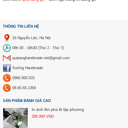
THÔNG TIN LIÊN HỆ
16 Nguyễn Lân, Hà Nội
08h:30 - 18h30 (Thứ 2 - Thứ 7)
quatanghandmade.net@gmail.com
Xưởng Handmade
0966.000.533
08.65.65.1369
SẢN PHẨM ĐÁNH GIÁ CAO
In ảnh lên pha lê lập phương
285.000
VND