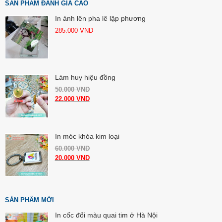
SẢN PHẨM ĐÁNH GIÁ CAO
In ảnh lên pha lê lập phương
285.000
VND
Làm huy hiệu đồng
50.000
VND
22.000
VND
In móc khóa kim loại
60.000
VND
20.000
VND
SẢN PHẨM MỚI
In cốc đổi màu quai tim ở Hà Nội