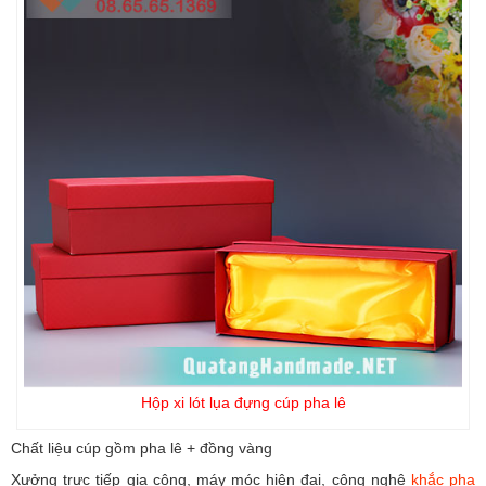
Hộp xi lót lụa đựng cúp pha lê
Chất liệu cúp gồm pha lê + đồng vàng
Xưởng trực tiếp gia công, máy móc hiện đại, công nghệ
khắc pha