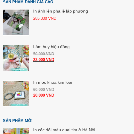
SẢN PHẨM ĐÁNH GIÁ CAO
In ảnh lên pha lê lập phương
285.000
VND
Làm huy hiệu đồng
50.000
VND
22.000
VND
In móc khóa kim loại
60.000
VND
20.000
VND
SẢN PHẨM MỚI
In cốc đổi màu quai tim ở Hà Nội