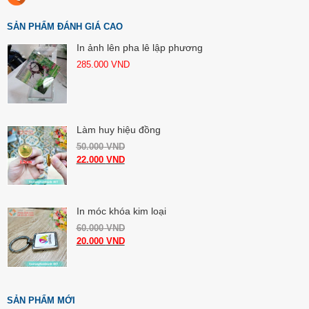
SẢN PHẨM ĐÁNH GIÁ CAO
In ảnh lên pha lê lập phương
285.000
VND
Làm huy hiệu đồng
50.000
VND
22.000
VND
In móc khóa kim loại
60.000
VND
20.000
VND
SẢN PHẨM MỚI