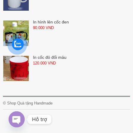
In hình lên cốc đen
90.000
VND
In cốc đỏ đổi màu
120.000
VND
©
Shop Quà tặng Handmade
Hỗ trợ
O