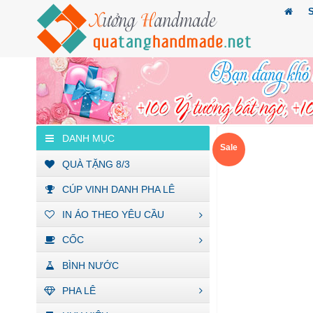
DANH MỤC
Sale
QUÀ TẶNG 8/3
CÚP VINH DANH PHA LÊ
IN ÁO THEO YÊU CẦU
CỐC
BÌNH NƯỚC
PHA LÊ