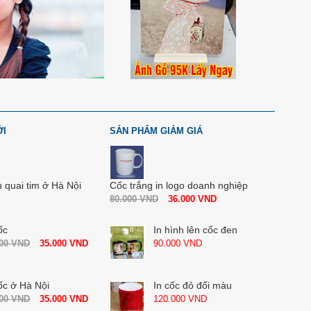
ỚI
SẢN PHẨM GIẢM GIÁ
u quai tim ở Hà Nội
Cốc trắng in logo doanh nghiệp
80.000
VND
36.000
VND
ốc
In hình lên cốc đen
000
VND
35.000
VND
90.000
VND
ốc ở Hà Nội
In cốc đỏ đổi màu
000
VND
35.000
VND
120.000
VND