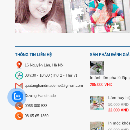
THÔNG TIN LIÊN HỆ
SẢN PHẨM ĐÁNH GIÁ
16 Nguyễn Lân, Hà Nội
08h:30 - 18h30 (Thứ 2 - Thứ 7)
In ảnh lên pha lê lập
285.000
VND
quatanghandmade.net@gmail.com
Xưởng Handmade
Làm huy hi
50.000
VND
0966.000.533
22.000
VND
08.65.65.1369
In móc khóa