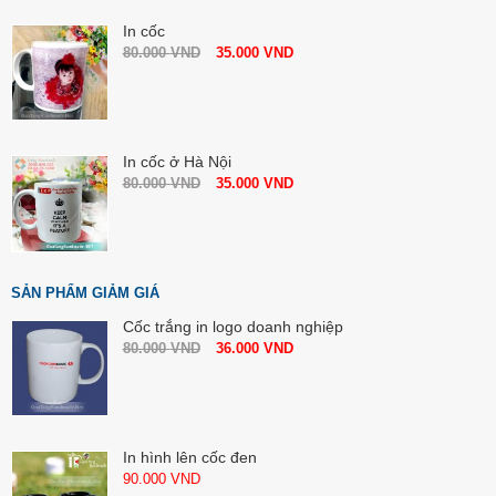
In cốc
80.000
VND
35.000
VND
In cốc ở Hà Nội
80.000
VND
35.000
VND
SẢN PHẨM GIẢM GIÁ
Cốc trắng in logo doanh nghiệp
80.000
VND
36.000
VND
In hình lên cốc đen
90.000
VND