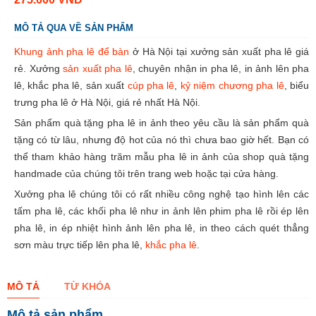
MÔ TẢ QUA VỀ SẢN PHẨM
Khung ảnh pha lê để bàn
ở Hà Nội tại xưởng sản xuất pha lê giá
rẻ. Xưởng
sản xuất pha lê
, chuyên nhận in pha lê, in ảnh lên pha
lê, khắc pha lê, sản xuất
cúp pha lê
,
kỷ niệm chương pha lê
, biểu
trưng pha lê ở Hà Nội, giá rẻ nhất Hà Nội.
Sản phẩm quà tặng pha lê in ảnh theo yêu cầu là sản phẩm quà
tặng có từ lâu, nhưng độ hot của nó thì chưa bao giờ hết. Bạn có
thể tham khảo hàng trăm mẫu pha lê in ảnh của shop quà tặng
handmade của chúng tôi trên trang web hoặc tại cửa hàng.
Xưởng pha lê chúng tôi có rất nhiều công nghệ tạo hình lên các
tấm pha lê, các khối pha lê như in ảnh lên phim pha lê rồi ép lên
pha lê, in ép nhiệt hình ảnh lên pha lê, in theo cách quét thẳng
sơn màu trực tiếp lên pha lê,
khắc pha lê
.
MÔ TẢ
TỪ KHÓA
Mô tả sản phẩm