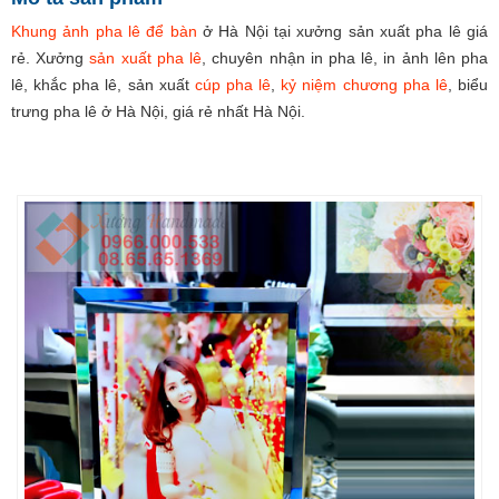
Khung ảnh pha lê để bàn
ở Hà Nội tại xưởng sản xuất pha lê giá
rẻ. Xưởng
sản xuất pha lê
, chuyên nhận in pha lê, in ảnh lên pha
lê, khắc pha lê, sản xuất
cúp pha lê
,
kỷ niệm chương pha lê
, biểu
trưng pha lê ở Hà Nội, giá rẻ nhất Hà Nội.