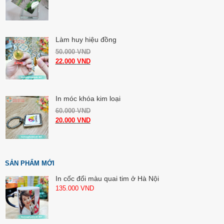
Làm huy hiệu đồng
50.000
VND
22.000
VND
In móc khóa kim loại
60.000
VND
20.000
VND
SẢN PHẨM MỚI
In cốc đổi màu quai tim ở Hà Nội
135.000
VND