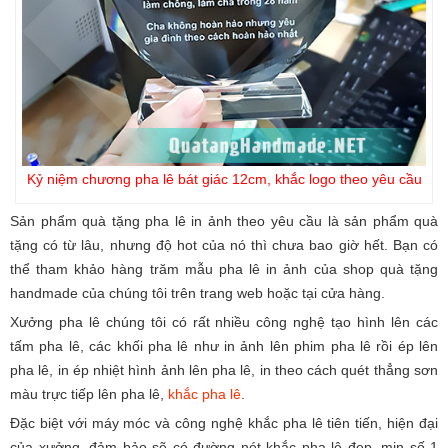
Kỷ niệm chương pha lê bát giác 12cm, khắc logo theo yêu cầu
Sản phẩm quà tặng pha lê in ảnh theo yêu cầu là sản phẩm quà
tặng có từ lâu, nhưng độ hot của nó thì chưa bao giờ hết. Bạn có
thể tham khảo hàng trăm mẫu pha lê in ảnh của shop quà tặng
handmade của chúng tôi trên trang web hoặc tại cửa hàng.
Xưởng pha lê chúng tôi có rất nhiều công nghệ tạo hình lên các
tấm pha lê, các khối pha lê như in ảnh lên phim pha lê rồi ép lên
pha lê, in ép nhiệt hình ảnh lên pha lê, in theo cách quét thẳng sơn
màu trực tiếp lên pha lê,
khắc pha lê
.
Đặc biệt với máy móc và công nghệ khắc pha lê tiên tiến, hiện đại
của xưởng, đảm bảo sẽ có đường nét khắc pha lê đẹp, mịn số 1