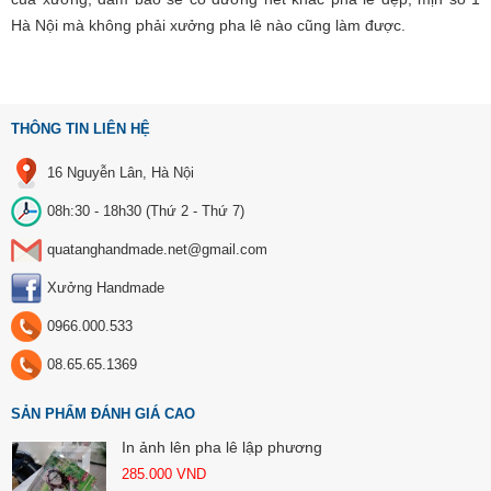
Hà Nội mà không phải xưởng pha lê nào cũng làm được.
THÔNG TIN LIÊN HỆ
16 Nguyễn Lân, Hà Nội
08h:30 - 18h30 (Thứ 2 - Thứ 7)
quatanghandmade.net@gmail.com
Xưởng Handmade
0966.000.533
08.65.65.1369
SẢN PHẨM ĐÁNH GIÁ CAO
In ảnh lên pha lê lập phương
285.000
VND