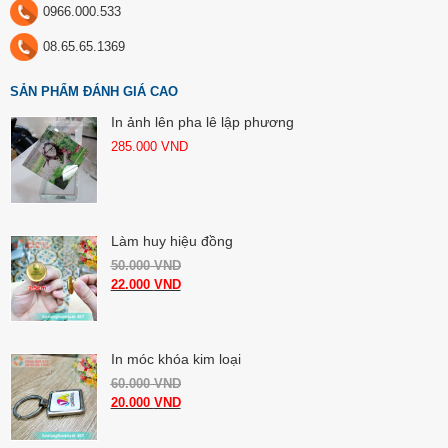
0966.000.533
08.65.65.1369
SẢN PHẨM ĐÁNH GIÁ CAO
In ảnh lên pha lê lập phương
285.000
VND
Làm huy hiệu đồng
50.000
VND
22.000
VND
In móc khóa kim loại
60.000
VND
20.000
VND