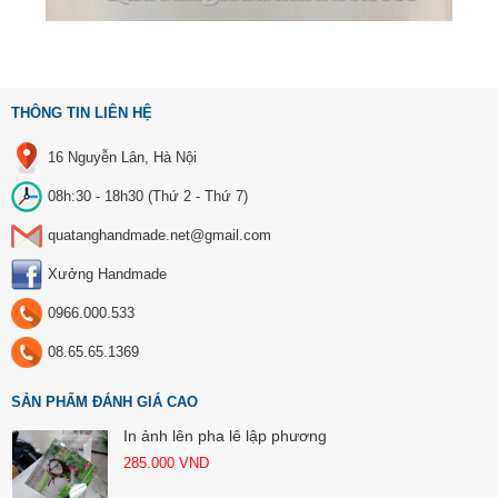
THÔNG TIN LIÊN HỆ
16 Nguyễn Lân, Hà Nội
08h:30 - 18h30 (Thứ 2 - Thứ 7)
quatanghandmade.net@gmail.com
Xưởng Handmade
0966.000.533
08.65.65.1369
SẢN PHẨM ĐÁNH GIÁ CAO
In ảnh lên pha lê lập phương
285.000
VND