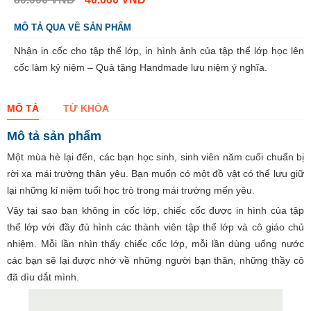
MÔ TẢ QUA VỀ SẢN PHẨM
Nhận in cốc cho tập thể lớp, in hình ảnh của tập thể lớp học lên
cốc làm kỷ niệm – Quà tặng Handmade lưu niệm ý nghĩa.
MÔ TẢ
TỪ KHÓA
Mô tả sản phẩm
Một mùa hè lại đến, các bạn học sinh, sinh viên năm cuối chuẩn bị
rời xa mái trường thân yêu. Bạn muốn có một đồ vật có thể lưu giữ
lại những kỉ niệm tuổi học trò trong mái trường mến yêu.
Vậy tại sao bạn không in cốc lớp, chiếc cốc được in hình của tập
thể lớp với đầy đủ hình các thành viên tập thể lớp và cô giáo chủ
nhiệm. Mỗi lần nhìn thấy chiếc cốc lớp, mỗi lần dùng uống nước
các bạn sẽ lại được nhớ về những người bạn thân, những thầy cô
đã dìu dắt mình.