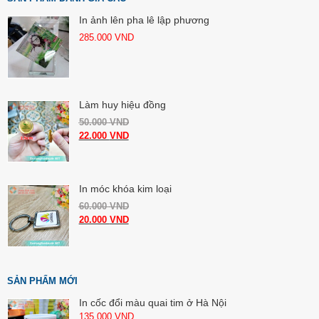
In ảnh lên pha lê lập phương
285.000
VND
Làm huy hiệu đồng
50.000
VND
22.000
VND
In móc khóa kim loại
60.000
VND
20.000
VND
SẢN PHẨM MỚI
In cốc đổi màu quai tim ở Hà Nội
135.000
VND