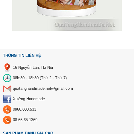
THÔNG TIN LIÊN HỆ
16 Nguyễn Lân, Hà Nội
08h:30 - 18h30 (Thứ 2 - Thứ 7)
quatanghandmade.net@gmail.com
Xưởng Handmade
0966.000.533
08.65.65.1369
SẢN PHẨM ĐÁNH GIÁ CAO