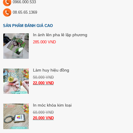
0966.000.533
08.65.65.1369
SẢN PHẨM ĐÁNH GIÁ CAO
In ảnh lên pha lê lập phương
285.000
VND
Làm huy hiệu đồng
50.000
VND
22.000
VND
In móc khóa kim loại
60.000
VND
20.000
VND