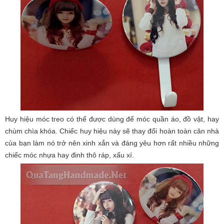
Huy hiệu móc treo có thể được dùng để móc quần áo, đồ vật, hay
chùm chìa khóa. Chiếc huy hiệu này sẽ thay đổi hoàn toàn căn nhà
của bạn làm nó trở nên xinh xắn và đáng yêu hơn rất nhiều những
chiếc móc nhựa hay đinh thô ráp, xấu xí.