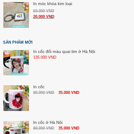
In móc khóa kim loại
60.000
VND
20.000
VND
SẢN PHẨM MỚI
In cốc đổi màu quai tim ở Hà Nội
135.000
VND
In cốc
80.000
VND
35.000
VND
In cốc ở Hà Nội
80.000
VND
35.000
VND