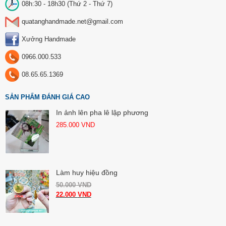
08h:30 - 18h30 (Thứ 2 - Thứ 7)
quatanghandmade.net@gmail.com
Xưởng Handmade
0966.000.533
08.65.65.1369
SẢN PHẨM ĐÁNH GIÁ CAO
In ảnh lên pha lê lập phương
285.000
VND
Làm huy hiệu đồng
50.000
VND
22.000
VND